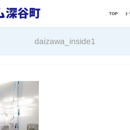
TOP
ト
daizawa_inside1