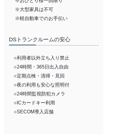
※おひとり様一回限り
※大型家具は不可
※軽自動車でのお手伝い
DSトランクルームの安心
○利用者以外立ち入り禁止
○24時間・365日出入自由
○定期点検・清掃・見回
○夜の利用も安心な照明付
○24時間監視防犯カメラ
○ICカードキー利用
○SECOM導入店舗