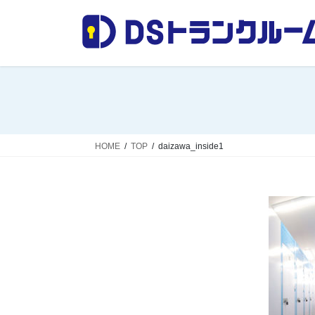
コ
ナ
ン
ビ
テ
ゲ
ン
ー
ツ
シ
へ
ョ
ス
ン
キ
に
ッ
移
HOME
TOP
daizawa_inside1
プ
動