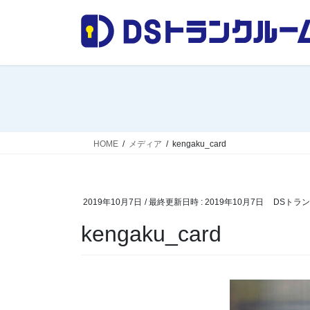
コ
ナ
ン
ビ
テ
ゲ
ン
ー
ツ
シ
へ
ョ
ス
ン
キ
に
ッ
移
HOME
メディア
kengaku_card
プ
動
2019年10月7日
/ 最終更新日時 :
2019年10月7日
DSトラ
kengaku_card