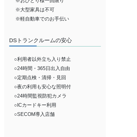
※おひとり様一回限り
※大型家具は不可
※軽自動車でのお手伝い
DSトランクルームの安心
○利用者以外立ち入り禁止
○24時間・365日出入自由
○定期点検・清掃・見回
○夜の利用も安心な照明付
○24時間監視防犯カメラ
○ICカードキー利用
○SECOM導入店舗